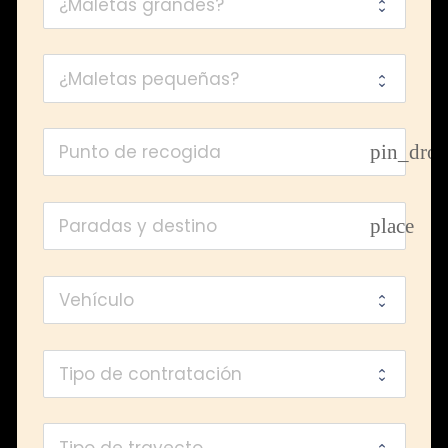
pin_dro
place