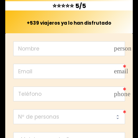
⭐⭐⭐⭐⭐ 5/5
+539 viajeros ya lo han disfrutado
person
email
phone